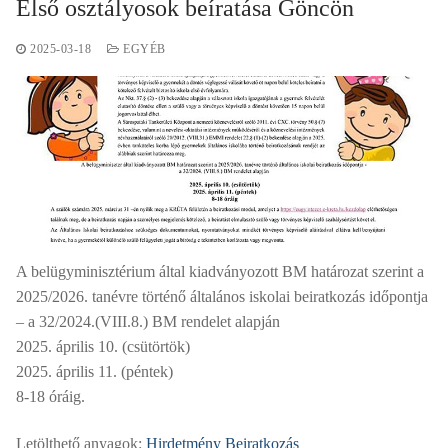
Első osztályosok beíratása Göncön
2025-03-18
EGYÉB
A belügyminisztérium által kiadványozott BM határozat szerint a
2025/2026. tanévre történő általános iskolai beiratkozás időpontja
– a 32/2024.(VIII.8.) BM rendelet alapján
2025. április 10. (csütörtök)
2025. április 11. (péntek)
8-18 óráig.
Letölthető anyagok:
Hirdetmény Beiratkozás