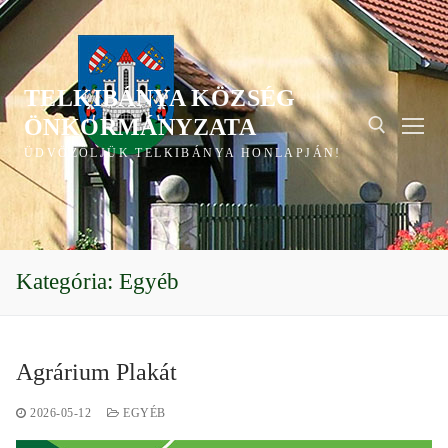
Ugrás
a
tartalomra
TELKIBÁNYA KÖZSÉG
ÖNKORMÁNYZATA
ÜDVÖZÖLJÜK TELKIBÁNYA HONLAPJÁN!
Keresése:
Kategória:
Egyéb
Agrárium Plakát
2026-05-12
EGYÉB