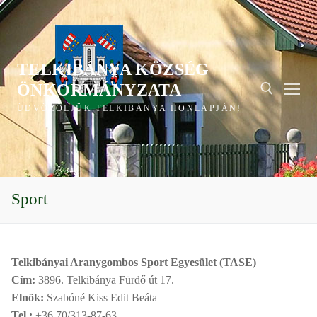
Ugrás
a
tartalomra
TELKIBÁNYA KÖZSÉG
ÖNKORMÁNYZATA
ÜDVÖZÖLJÜK TELKIBÁNYA HONLAPJÁN!
Keresése:
Sport
Telkibányai Aranygombos Sport Egyesület (TASE)
Cím:
3896. Telkibánya Fürdő út 17.
Elnök:
Szabóné Kiss Edit Beáta
Tel.:
+36 70/313-87-63