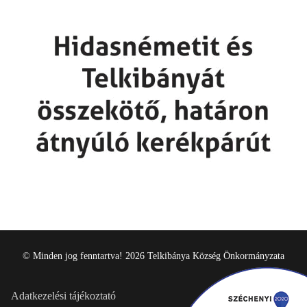
© Minden jog fenntartva! 2026 Telkibánya Község Önkormányzata
Adatkezelési tájékoztató