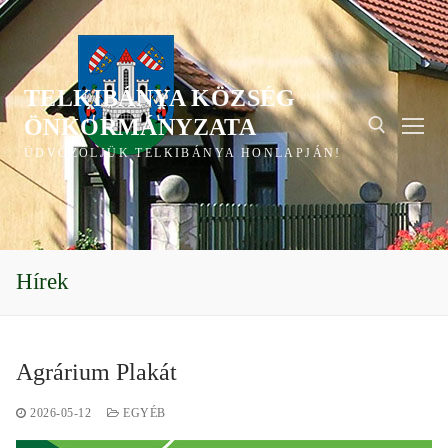
Ugrás
a
tartalomra
TELKIBÁNYA KÖZSÉG
ÖNKORMÁNYZATA
ÜDVÖZÖLJÜK TELKIBÁNYA HONLAPJÁN!
Keresése:
Hírek
Agrárium Plakát
2026-05-12
EGYÉB