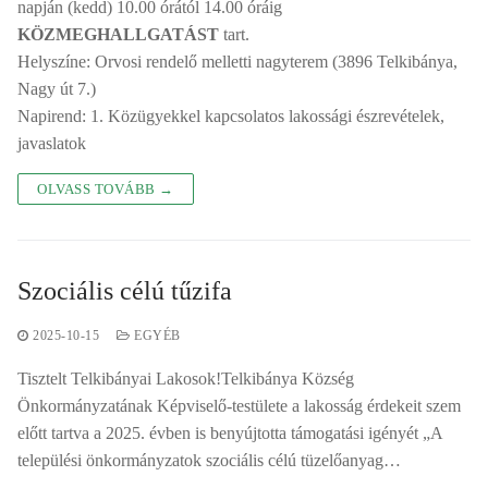
napján (kedd) 10.00 órától 14.00 óráig
KÖZMEGHALLGATÁST
tart.
Helyszíne: Orvosi rendelő melletti nagyterem (3896 Telkibánya,
Nagy út 7.)
Napirend: 1. Közügyekkel kapcsolatos lakossági észrevételek,
javaslatok
OLVASS TOVÁBB →
Szociális célú tűzifa
2025-10-15
EGYÉB
Tisztelt Telkibányai Lakosok!Telkibánya Község
Önkormányzatának Képviselő-testülete a lakosság érdekeit szem
előtt tartva a 2025. évben is benyújtotta támogatási igényét „A
települési önkormányzatok szociális célú tüzelőanyag…