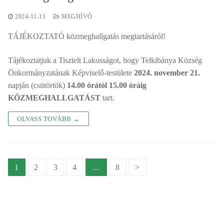
2024-11-11
MEGHÍVÓ
TÁJÉKOZTATÓ közmeghallgatás megtartásáról!
Tájékoztatjuk a Tisztelt Lakosságot, hogy Telkibánya Község
Önkormányzatának Képviselő-testülete
2024. november 21.
napján (csütörtök)
14.00 órától 15.00 óráig
KÖZMEGHALLGATÁST
tart.
OLVASS TOVÁBB →
Bejegyzés
1
2
3
4
…
8
>
navigáció