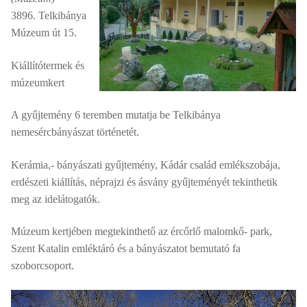
3896. Telkibánya
Múzeum út 15.
Kiállítótermek és
múzeumkert
A gyűjtemény 6 teremben mutatja be Telkibánya
nemesércbányászat történetét.
Kerámia,- bányászati gyűjtemény, Kádár család emlékszobája,
erdészeti kiállítás, néprajzi és ásvány gyűjteményét tekinthetik
meg az idelátogatók.
Múzeum kertjében megtekinthető az ércőrlő malomkő- park,
Szent Katalin emléktáró és a bányászatot bemutató fa
szoborcsoport.