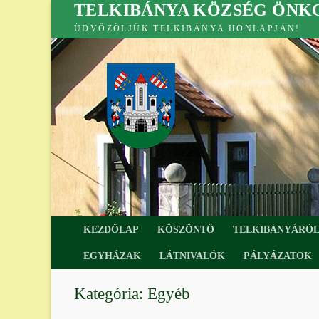
TELKIBÁNYA KÖZSÉG ÖN
Ugrás
a
ÜDVÖZÖLJÜK TELKIBÁNYA HONLAPJÁN!
tartalomra
KEZDŐLAP
KÖSZÖNTŐ
TELKIBÁNYÁRÓ
EGYHÁZAK
LÁTNIVALÓK
PÁLYÁZATOK
Kategória:
Egyéb