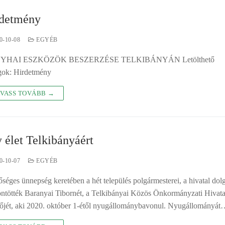
detmény
0-10-08
EGYÉB
YHAI ESZKÖZÖK BESZERZÉSE TELKIBÁNYÁN Letölthető
gok: Hirdetmény
VASS TOVÁBB →
 élet Telkibányáért
0-10-07
EGYÉB
séges ünnepség keretében a hét település polgármesterei, a hivatal dol
ntötték Baranyai Tibornét, a Telkibányai Közös Önkormányzati Hivata
őjét, aki 2020. október 1-étől nyugállománybavonul. Nyugállományá