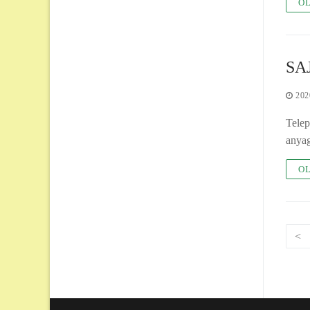
OL
SA
202
Telep
anyag
OL
Be
<
na