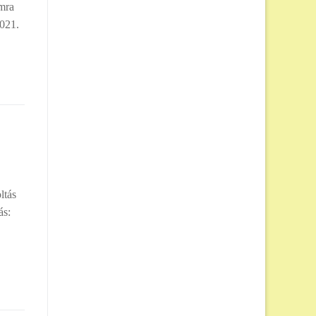
amra
2021.
ltás
ás: