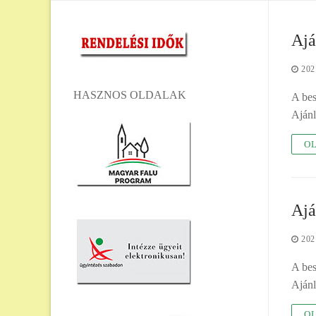
Ajá
202
HASZNOS OLDALAK
A bes
Ajánla
OL
Ajá
202
A bes
Ajánla
OL