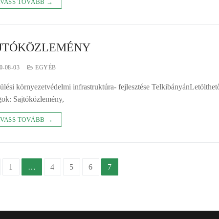
VASS TOVÁBB →
JTÓKÖZLEMÉNY
0-08-03
EGYÉB
ülési környezetvédelmi infrastruktúra- fejlesztése TelkibányánLetölthet
ok: Sajtóközlemény,
VASS TOVÁBB →
jegyzés
1
…
4
5
6
7
vigáció