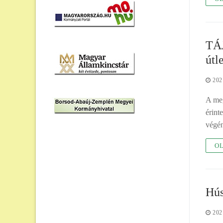
TÁJ
útl
202
A meg
érint
végé
OL
Hús
202