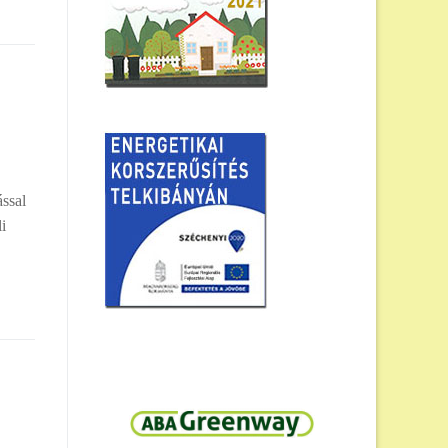
ással
i