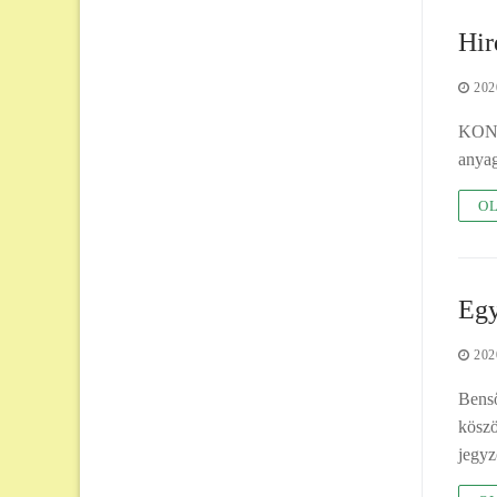
Hir
202
KON
anya
OL
Egy
202
Benső
köszö
jegyz