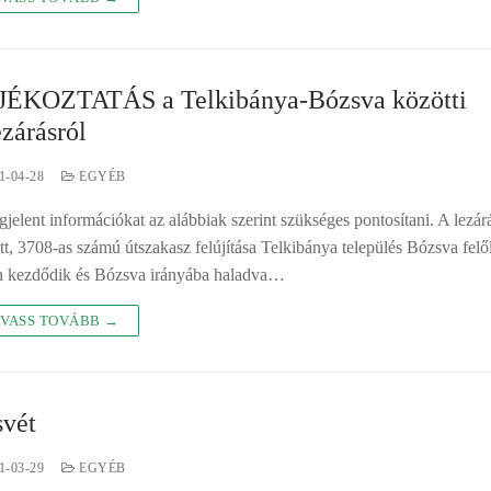
ÉKOZTATÁS a Telkibánya-Bózsva közötti
ezárásról
1-04-28
EGYÉB
jelent információkat az alábbiak szerint szükséges pontosítani. A lezár
ett, 3708-as számú útszakasz felújítása Telkibánya település Bózsva felől
n kezdődik és Bózsva irányába haladva…
VASS TOVÁBB →
vét
1-03-29
EGYÉB