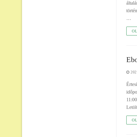
által
törté
…
OL
Ebo
202
Értes
időpo
11:00
Letö
OL