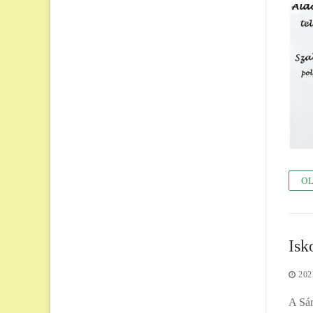
OL
Isk
202
A Sár