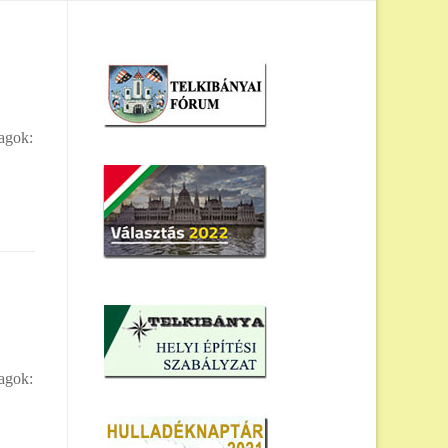
yagok:
yagok: