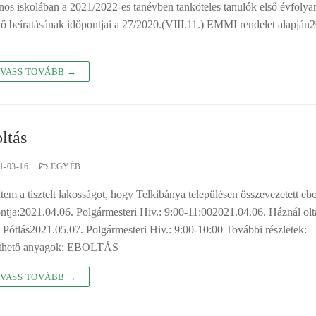
ános iskolában a 2021/2022-es tanévben tanköteles tanulók első évfoly
nő beíratásának időpontjai a 27/2020.(VIII.11.) EMMI rendelet alapján
VASS TOVÁBB →
ltás
1-03-16
EGYÉB
ítem a tisztelt lakosságot, hogy Telkibánya településen összevezetett ebo
ntja:2021.04.06. Polgármesteri Hiv.: 9:00-11:002021.04.06. Háznál olt
 Pótlás2021.05.07. Polgármesteri Hiv.: 9:00-10:00 További részletek:
lthető anyagok: EBOLTÁS
VASS TOVÁBB →