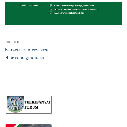
Bejegyzés
PREVIOUS
navigáció
Previous
Körzeti erdőtervezési
post:
eljárás megindítása