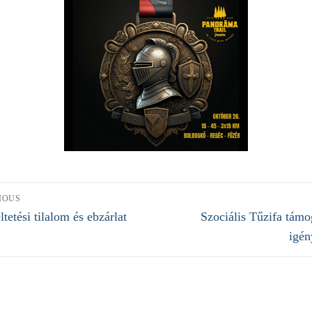
jegyzés
IOUS
ous
Next
tetési tilalom és ebzárlat
Szociális Tűzifa támo
vigáció
post:
igén