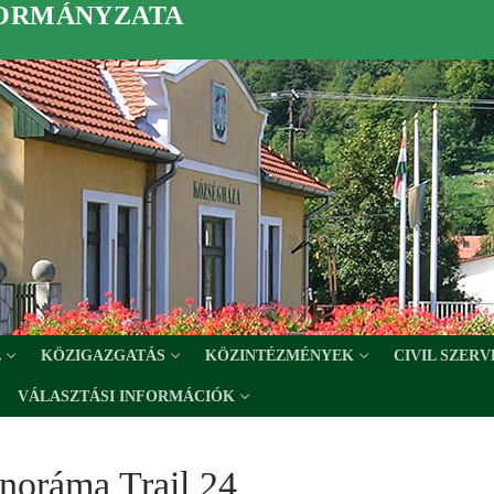
KORMÁNYZATA
L
KÖZIGAZGATÁS
KÖZINTÉZMÉNYEK
CIVIL SZER
VÁLASZTÁSI INFORMÁCIÓK
noráma Trail 24