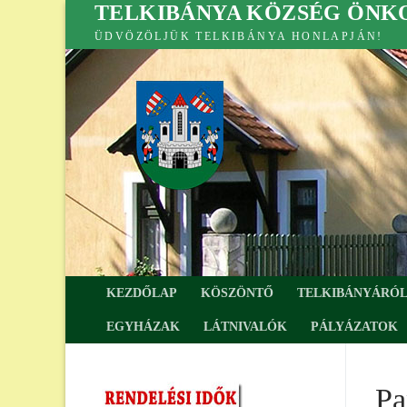
TELKIBÁNYA KÖZSÉG ÖN
Ugrás
a
ÜDVÖZÖLJÜK TELKIBÁNYA HONLAPJÁN!
tartalomra
KEZDŐLAP
KÖSZÖNTŐ
TELKIBÁNYÁRÓ
EGYHÁZAK
LÁTNIVALÓK
PÁLYÁZATOK
Pa