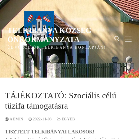
Ugrás
a
tartalomra
TELKIBÁNYA KÖZSÉG
ÖNKORMÁNYZATA
ÜDVÖZÖLJÜK TELKIBÁNYA HONLAPJÁN!
Keresése:
TÁJÉKOZTATÓ: Szociális célú
tűzifa támogatásra
ADMIN
2022-11-08
EGYÉB
TISZTELT TELKIBÁNYAI LAKOSOK!