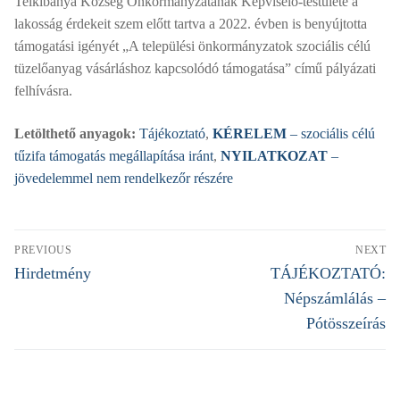
Telkibánya Község Önkormányzatának Képviselő-testülete a
lakosság érdekeit szem előtt tartva a 2022. évben is benyújtotta
támogatási igényét „A települési önkormányzatok szociális célú
tüzelőanyag vásárláshoz kapcsolódó támogatása” című pályázati
felhívásra.
Letölthető anyagok:
Tájékoztató
,
KÉRELEM
– szociális célú
tűzifa támogatás megállapítása iránt
,
NYILATKOZAT
–
jövedelemmel nem rendelkezőr részére
Bejegyzés
PREVIOUS
NEXT
navigáció
Previous
Next
Hirdetmény
TÁJÉKOZTATÓ:
post:
post:
Népszámlálás –
Pótösszeírás