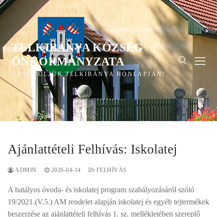
Ugrás
a
tartalomra
TELKIBÁNYA KÖZSÉG
ÖNKORMÁNYZATA
ÜDVÖZÖLJÜK TELKIBÁNYA HONLAPJÁN!
Keresése:
Ajánlattételi Felhívás: Iskolatej
ADMIN
2026-04-14
FELHÍVÁS
A hatályos óvoda- és iskolatej program szabályozásáról szóló
19/2021.(V.5.) AM rendelet alapján iskolatej és egyéb tejtermékek
beszerzése az ajánlattételi felhívás 1. sz. mellékletében szereplő