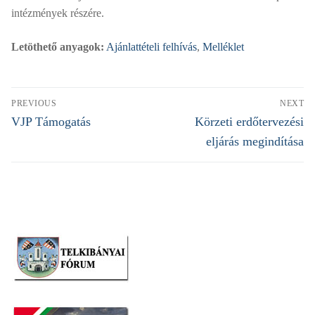
intézmények részére.
Letöthető anyagok:
Ajánlattételi felhívás
,
Melléklet
Bejegyzés
PREVIOUS
NEXT
navigáció
Previous
Next
VJP Támogatás
Körzeti erdőtervezési
post:
post:
eljárás megindítása