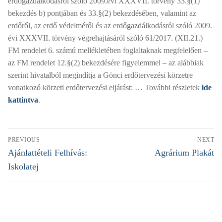
erdőgazdálkodásról szóló 2009.évi XXXVII. törvény 33.§(1)
bekezdés b) pontjában és 33.§(2) bekezdésében, valamint az
erdőről, az erdő védelméről és az erdőgazdálkodásról szóló 2009.
évi XXXVII. törvény végrehajtásáról szóló 61/2017. (XII.21.)
FM rendelet 6. számú mellékletében foglaltaknak megfelelően –
az FM rendelet 12.§(2) bekezdésére figyelemmel – az alábbiak
szerint hivatalból megindítja a Gönci erdőtervezési körzetre
vonatkozó körzeti erdőtervezési eljárást: … További részletek
ide
kattintva
.
Bejegyzés
PREVIOUS
NEXT
navigáció
Previous
Next
Ajánlattételi Felhívás:
Agrárium Plakát
post:
post:
Iskolatej