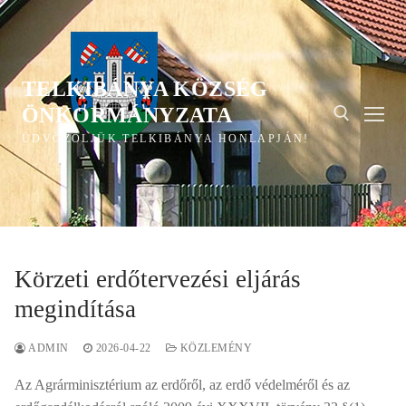
Ugrás
a
tartalomra
TELKIBÁNYA KÖZSÉG
ÖNKORMÁNYZATA
ÜDVÖZÖLJÜK TELKIBÁNYA HONLAPJÁN!
Keresése:
Körzeti erdőtervezési eljárás
megindítása
ADMIN
2026-04-22
KÖZLEMÉNY
Az Agrárminisztérium az erdőről, az erdő védelméről és az