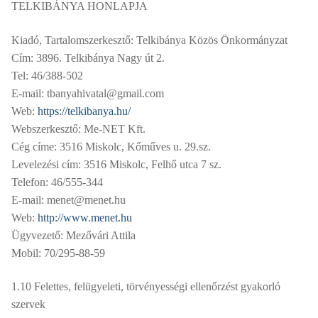
TELKIBÁNYA HONLAPJA
Kiadó, Tartalomszerkesztő: Telkibánya Közös Önkormányzat
Cím: 3896. Telkibánya Nagy út 2.
Tel: 46/388-502
E-mail: tbanyahivatal@gmail.com
Web:
https://telkibanya.hu/
Webszerkesztő: Me-NET Kft.
Cég címe: 3516 Miskolc, Kőműves u. 29.sz.
Levelezési cím: 3516 Miskolc, Felhő utca 7 sz.
Telefon: 46/555-344
E-mail: menet@menet.hu
Web:
http://www.menet.hu
Ügyvezető: Mezővári Attila
Mobil: 70/295-88-59
1.10 Felettes, felügyeleti, törvényességi ellenőrzést gyakorló
szervek