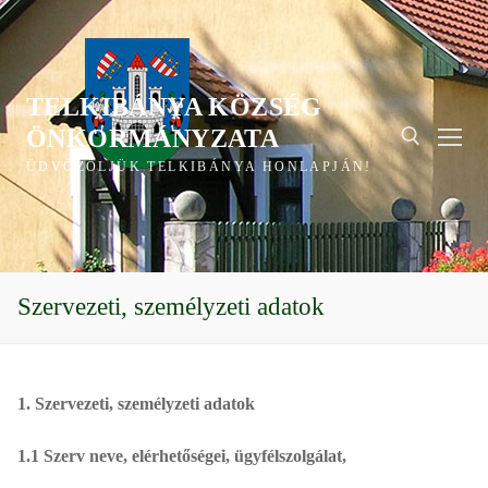
Ugrás
a
tartalomra
TELKIBÁNYA KÖZSÉG
ÖNKORMÁNYZATA
ÜDVÖZÖLJÜK TELKIBÁNYA HONLAPJÁN!
Keresése:
Szervezeti, személyzeti adatok
1. Szervezeti, személyzeti adatok
1.1 Szerv neve, elérhetőségei, ügyfélszolgálat,