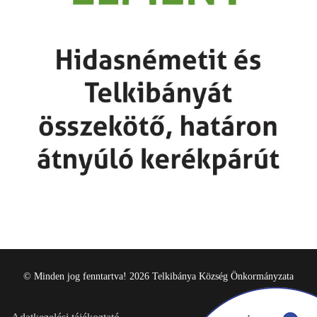
© Minden jog fenntartva! 2026 Telkibánya Község Önkormányzata