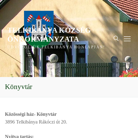
Ugrás
a
tartalomra
TELKIBÁNYA KÖZSÉG
ÖNKORMÁNYZATA
ÜDVÖZÖLJÜK TELKIBÁNYA HONLAPJÁN!
Keresése:
Könyvtár
Közösségi ház- Könyvtár
3896 Telkibánya Rákóczi út 20.
Nyitva tartás: