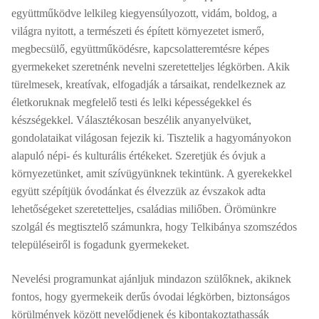
együttműködve lelkileg kiegyensúlyozott, vidám, boldog, a
világra nyitott, a természeti és épített környezetet ismerő,
megbecsülő, együttműködésre, kapcsolatteremtésre képes
gyermekeket szeretnénk nevelni szeretetteljes légkörben. Akik
türelmesek, kreatívak, elfogadják a társaikat, rendelkeznek az
életkoruknak megfelelő testi és lelki képességekkel és
készségekkel. Választékosan beszélik anyanyelvüket,
gondolataikat világosan fejezik ki. Tisztelik a hagyományokon
alapuló népi- és kulturális értékeket. Szeretjük és óvjuk a
környezetünket, amit szívügyünknek tekintünk. A gyerekekkel
együtt szépítjük óvodánkat és élvezzük az évszakok adta
lehetőségeket szeretetteljes, családias miliőben. Örömünkre
szolgál és megtisztelő számunkra, hogy Telkibánya szomszédos
településeiről is fogadunk gyermekeket.
Nevelési programunkat ajánljuk mindazon szülőknek, akiknek
fontos, hogy gyermekeik derűs óvodai légkörben, biztonságos
körülmények között nevelődjenek és kibontakoztathassák