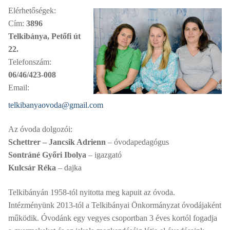
Elérhetőségek:
Cím:
3896
Telkibánya, Petőfi út
22.
Telefonszám:
06/46/423-008
Email:
telkibanyaovoda@gmail.com
Az óvoda dolgozói:
Schettrer – Jancsik Adrienn
– óvodapedagógus
Sontráné Győri Ibolya
– igazgató
Kulcsár Réka
– dajka
Telkibányán 1958-tól nyitotta meg kapuit az óvoda.
Intézményünk 2013-tól a Telkibányai Önkormányzat óvodájaként
működik. Óvodánk egy vegyes csoportban 3 éves kortól fogadja