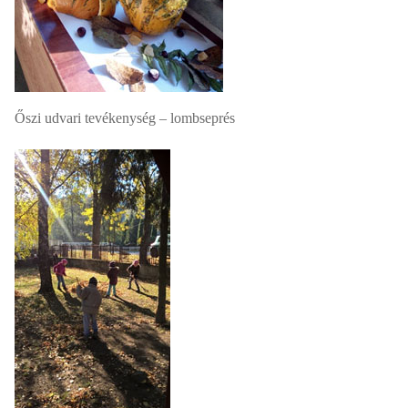
Őszi udvari tevékenység – lombseprés