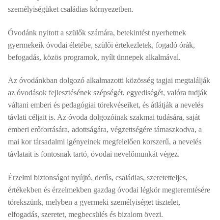
személyiségüket családias környezetben.
Óvodánk nyitott a szülők számára, betekintést nyerhetnek
gyermekeik óvodai életébe, szülői értekezletek, fogadó órák,
befogadás, közös programok, nyílt ünnepek alkalmával.
Az óvodánkban dolgozó alkalmazotti közösség tagjai megtalálják
az óvodások fejlesztésének szépségét, egyediségét, valóra tudják
váltani emberi és pedagógiai törekvéseiket, és átlátják a nevelés
távlati céljait is. Az óvoda dolgozóinak szakmai tudására, saját
emberi erőforrására, adottságára, végzettségére támaszkodva, a
mai kor társadalmi igényeinek megfelelően korszerű, a nevelés
távlatait is fontosnak tartó, óvodai nevelőmunkát végez.
Érzelmi biztonságot nyújtó, derűs, családias, szeretetteljes,
értékekben és érzelmekben gazdag óvodai légkör megteremtésére
törekszünk, melyben a gyermeki személyiséget tisztelet,
elfogadás, szeretet, megbecsülés és bizalom övezi.