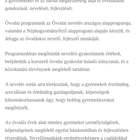
a gyermekeket és az iskola megkezdéséig látja el óvodásaink
gondozását, nevelését, fejlesztését.
Óvodai programunk az Óvodai nevelés országos alapprogramja,
valamint a Néphagyományőrző alapprogram alapján készült, és
átfogja az óvodáskor nevelő, fejlesztő munkáját.
Programunkban megőriztük nevelési gyakorlatunk értékeit,
beépítettük a korszerű óvodai gyakorlat haladó irányzatait, és a
közoktatási törvénynek megfelelő tartalmat.
A nevelés során arra törekszünk, hogy a gyermekek érzelmileg,
szociálisan és értelmileg gazdagodjanak, képességeik
kibontakozhassanak úgy, hogy boldog gyermekkorukat
megőrizzék.
Az óvodás évek alatt minden gyermeket személyiségének,
képességeinek megfelelő egyéni bánásmódban és fejlesztésben
részesítünk. Nevelőmunkánk eredményeképpen a családokkal