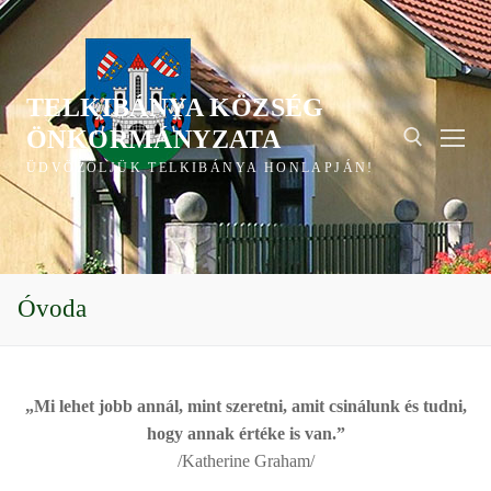
Ugrás
a
tartalomra
TELKIBÁNYA KÖZSÉG
ÖNKORMÁNYZATA
ÜDVÖZÖLJÜK TELKIBÁNYA HONLAPJÁN!
Keresése:
Óvoda
„Mi lehet jobb annál, mint szeretni, amit csinálunk és tudni,
hogy annak értéke is van.”
/Katherine Graham/