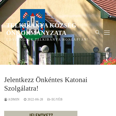
Ugrás
a
tartalomra
TELKIBÁNYA KÖZSÉG
ÖNKORMÁNYZATA
ÜDVÖZÖLJÜK TELKIBÁNYA HONLAPJÁN!
Keresése:
Jelentkezz Önkéntes Katonai
Szolgálatra!
ADMIN
2022-06-28
EGYÉB