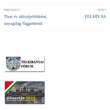
Bejegyzés
PREVIOUS
NEXT
navigáció
Previous
Next
Tiszt és altisztjelöltként,
FELHÍVÁS
post:
post:
anyagilag függetlenül