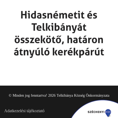
© Minden jog fenntartva! 2026 Telkibánya Község Önkormányzata
Adatkezelési tájékoztató