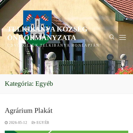
Ugrás
a
tartalomra
TELKIBÁNYA KÖZSÉG
ÖNKORMÁNYZATA
ÜDVÖZÖLJÜK TELKIBÁNYA HONLAPJÁN!
Keresése:
Kategória:
Egyéb
Agrárium Plakát
2026-05-12
EGYÉB