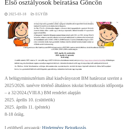
Első osztályosok beíratása Göncön
2025-03-18
EGYÉB
A belügyminisztérium által kiadványozott BM határozat szerint a
2025/2026. tanévre történő általános iskolai beiratkozás időpontja
– a 32/2024.(VIII.8.) BM rendelet alapján
2025. április 10. (csütörtök)
2025. április 11. (péntek)
8-18 óráig.
Letölthető anyagok:
Hirdetmény Beiratkozás