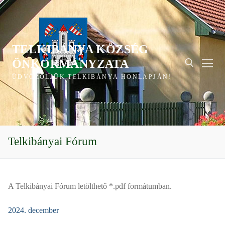
Ugrás
a
tartalomra
TELKIBÁNYA KÖZSÉG
ÖNKORMÁNYZATA
ÜDVÖZÖLJÜK TELKIBÁNYA HONLAPJÁN!
Keresése:
Telkibányai Fórum
A Telkibányai Fórum letölthető *.pdf formátumban.
2024. december