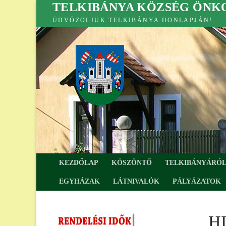
TELKIBÁNYA KÖZSÉG ÖN
Ugrás
a
ÜDVÖZÖLJÜK TELKIBÁNYA HONLAPJÁN!
tartalomra
KEZDŐLAP
KÖSZÖNTŐ
TELKIBÁNYÁRÓ
EGYHÁZAK
LÁTNIVALÓK
PÁLYÁZATOK
HI