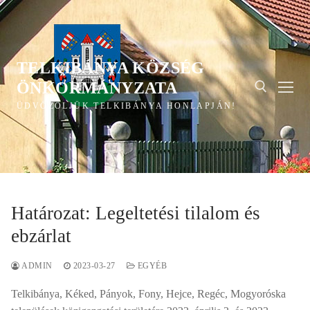
Ugrás
a
tartalomra
TELKIBÁNYA KÖZSÉG
ÖNKORMÁNYZATA
ÜDVÖZÖLJÜK TELKIBÁNYA HONLAPJÁN!
Keresése:
Határozat: Legeltetési tilalom és
ebzárlat
ADMIN
2023-03-27
EGYÉB
Telkibánya, Kéked, Pányok, Fony, Hejce, Regéc, Mogyoróska