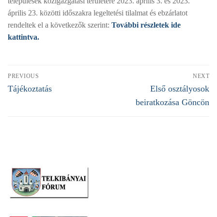
települések közigazgatási területére 2023. április 3. és 2023.
április 23. közötti időszakra legeltetési tilalmat és ebzárlatot
rendeltek el a következők szerint:
További részletek ide
kattintva.
Bejegyzés
PREVIOUS
NEXT
navigáció
Previous
Next
Tájékoztatás
Első osztályosok
post:
post:
beiratkozása Göncön